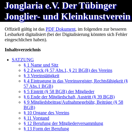
Jonglaria e.V. Der Tübinger
Jonglier- und Kleinkunstverein
Offiziell gültig ist das
PDF Dokument
, im folgenden zur besseren
Lesbarkeit digitalisiert (bei der Digitalisierung könnten sich Fehler
eingeschlichen haben).
Inhaltsverzeichnis
SATZUNG
§ 1 Name und Sitz
§ 2 Zweck (§ 57 Abs.1, § 21 BGB) des Vereins
§ 3 Vereinstätigkeit
§ 4 Eintragung in das Vereinsregister, Rechtsfähigkeit (§
57 Abs.1 BGB)
§ 5 Eintritt (§ 58 BGB) der Mitglieder
§ 6 Ende der Mitgliedschaft, Austritt (§ 39 BGB)
§ 9 Mitgliedsbeitrag/Aufnahmegebühr, Beiträge (§ 58
BGB)
§ 10 Organe des Vereins
§ 11 Vorstand
§ 12 Berufung der Mitgliederversammlung
§ 13 Form der Berufung